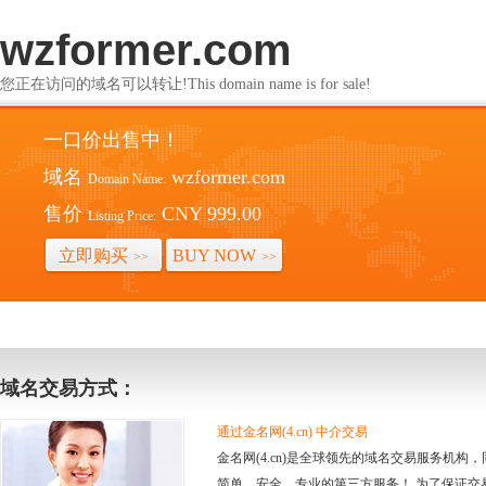
wzformer.com
您正在访问的域名可以转让!This domain name is for sale!
一口价出售中！
域名
wzformer.com
Domain Name:
售价
CNY 999.00
Listing Price:
立即购买
BUY NOW
>>
>>
域名交易方式：
通过金名网(4.cn) 中介交易
金名网(4.cn)是全球领先的域名交易服务机
简单、安全、专业的第三方服务！ 为了保证交