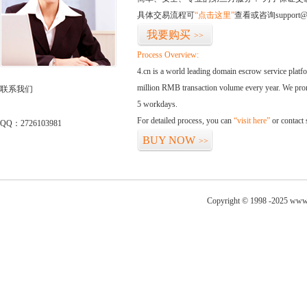
具体交易流程可
“点击这里”
查看或咨询support@
我要购买
>>
Process Overview:
4.cn is a world leading domain escrow service plat
million RMB transaction volume every year. We promi
联系我们
5 workdays.
For detailed process, you can
“visit here”
or contact
QQ：2726103981
BUY NOW
>>
Copyright © 1998 -2025 www.